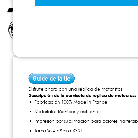
Skip
to
the
beginning
of
Disfrute ahora con una réplica de motoristas !
the
Descripción de la camiseta de réplica de motocross 
images
Fabricación 100% Made in France
gallery
Materiales técnicos y resistentes
Impresión por sublimación para colores inalterab
Tamaño 4 años a XXXL