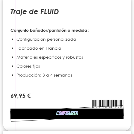
to
the
Traje de FLUID
beginning
of
the
Conjunto bañador/pantalón a medida :
images
gallery
Configuración personalizada
Fabricado en Francia
Materiales específicos y robustos
Colores fijos
Producción: 3 a 4 semanas
69,95 €
CONFIGURER