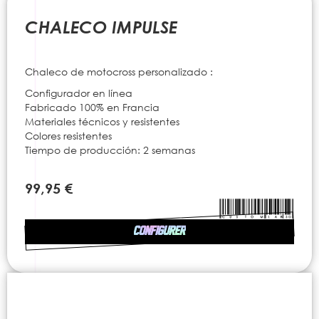
to
the
CHALECO IMPULSE
beginning
of
the
Chaleco de motocross personalizado :
images
gallery
Configurador en línea
Fabricado 100% en Francia
Materiales técnicos y resistentes
Colores resistentes
Tiempo de producción: 2 semanas
99,95 €
CONFIGURER