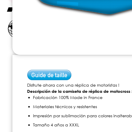
Skip
to
the
beginning
of
Disfrute ahora con una réplica de motoristas !
the
Descripción de la camiseta de réplica de motocross 
images
Fabricación 100% Made in France
gallery
Materiales técnicos y resistentes
Impresión por sublimación para colores inalterab
Tamaño 4 años a XXXL