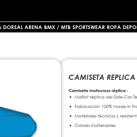
A DORSAL ARENA
BMX / MTB
SPORTSWEAR
ROPA DEPO
CAMISETA REPLICA
Camiseta motocross réplica :
Maillot
réplica
del
Side-Car T
Fabricación
100%
Made
in
Fr
Materiales
técnicos
y
resisten
Colores
inalterables