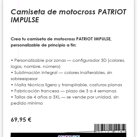
to
the
Camiseta de motocross PATRIOT
beginning
IMPULSE
of
the
images
Crea tu camiseta de motocross PATRIOT IMPULSE,
gallery
personalizable de principio a fin:
• Personalizable por zonas — configurador 3D (colores,
logos, nombre, número)
• Sublimación integral — colores inalterables, sin
sobreespesor
• Malla técnica ligera y transpirable, costuras planas
• Fabricación francesa — plazo de 3 a 4 semanas
• Tallas de 4 años a 3XL — se vende por unidad, sin
pedido mínimo
69,95 €