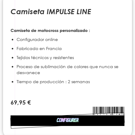
to
the
Camiseta IMPULSE LINE
beginning
of
the
Camiseta de motocross personalizado :
images
gallery
Configurador online
Fabricado en Francia
Tejidos técnicos y resistentes
Proceso de sublimación de colores que nunca se
desvanece
Tiempo de producción : 2 semanas
69,95 €
CONFIGURER