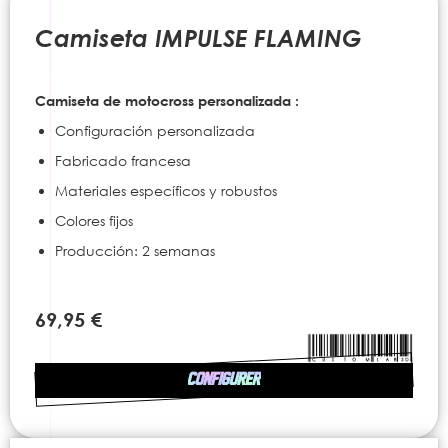
to
the
Camiseta IMPULSE FLAMING
beginning
of
the
Camiseta de motocross personalizada :
images
gallery
Configuración personalizada
Fabricado francesa
Materiales específicos y robustos
Colores fijos
Producción: 2 semanas
69,95 €
CONFIGURER