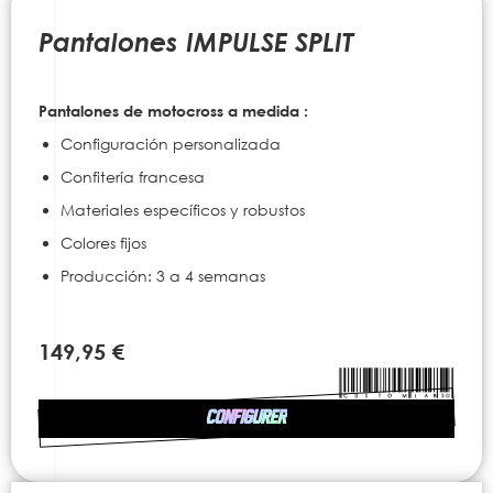
to
the
Pantalones IMPULSE SPLIT
beginning
of
the
Pantalones de motocross a medida :
images
gallery
Configuración personalizada
Confitería francesa
Materiales específicos y robustos
Colores fijos
Producción: 3 a 4 semanas
149,95 €
CONFIGURER