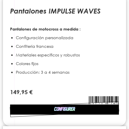
to
the
Pantalones IMPULSE WAVES
beginning
of
the
Pantalones de motocross a medida :
images
gallery
Configuración personalizada
Confitería francesa
Materiales específicos y robustos
Colores fijos
Producción: 3 a 4 semanas
149,95 €
CONFIGURER