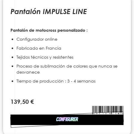
to
the
Pantalón IMPULSE LINE
beginning
of
the
Pantalón de motocross personalizado :
images
gallery
Configurador online
Fabricado en Francia
Tejidos técnicos y resistentes
Proceso de sublimación de colores que nunca se
desvanece
Tiempo de producción : 3 - 4 semanas
139,50 €
CONFIGURER