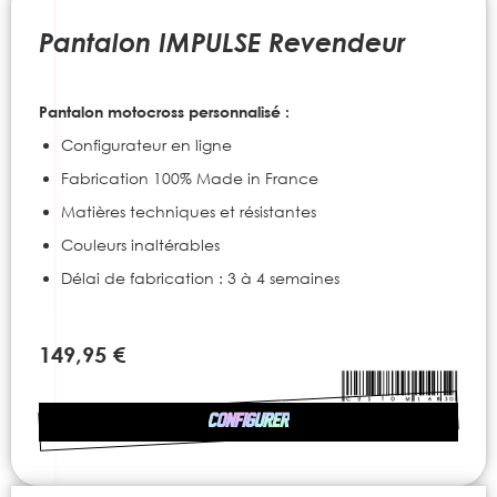
to
the
Pantalon IMPULSE Revendeur
beginning
of
the
Pantalon motocross personnalisé :
images
gallery
Configurateur en ligne
Fabrication 100% Made in France
Matières techniques et résistantes
Couleurs inaltérables
Délai de fabrication : 3 à 4 semaines
149,95 €
CONFIGURER