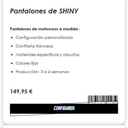
to
the
Pantalones de SHINY
beginning
of
the
Pantalones de motocross a medida :
images
gallery
Configuración personalizada
Confitería francesa
Materiales específicos y robustos
Colores fijos
Producción: 3 a 4 semanas
149,95 €
CONFIGURER