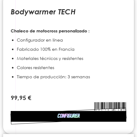
to
the
Bodywarmer TECH
beginning
of
the
Chaleco de motocross personalizado :
images
gallery
Configurador en línea
Fabricado 100% en Francia
Materiales técnicos y resistentes
Colores resistentes
Tiempo de producción: 3 semanas
99,95 €
CONFIGURER