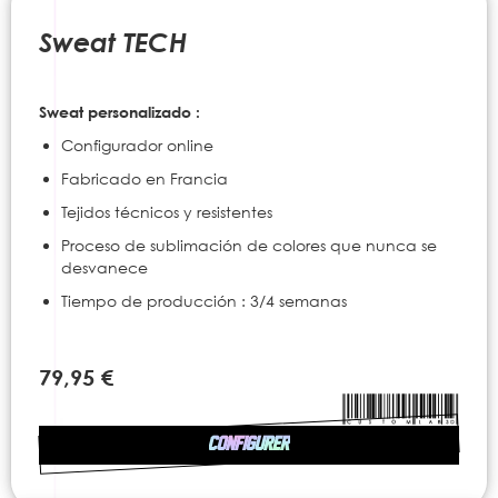
to
the
Sweat TECH
beginning
of
the
Sweat personalizado :
images
gallery
Configurador online
Fabricado en Francia
Tejidos técnicos y resistentes
Proceso de sublimación de colores que nunca se
desvanece
Tiempo de producción : 3/4 semanas
79,95 €
CONFIGURER