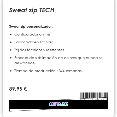
to
the
Sweat zip TECH
beginning
of
the
Sweat zip personalizado :
images
gallery
Configurador online
Fabricado en Francia
Tejidos técnicos y resistentes
Proceso de sublimación de colores que nunca se
desvanece
Tiempo de producción : 3/4 semanas
89,95 €
CONFIGURER