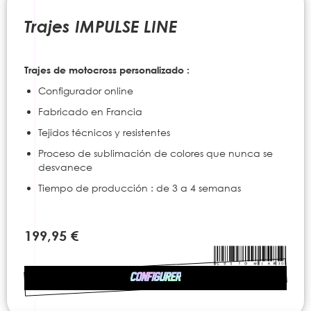
to
the
Trajes IMPULSE LINE
beginning
of
the
Trajes de motocross personalizado :
images
gallery
Configurador online
Fabricado en Francia
Tejidos técnicos y resistentes
Proceso de sublimación de colores que nunca se
desvanece
Tiempo de producción : de 3 a 4 semanas
199,95 €
CONFIGURER