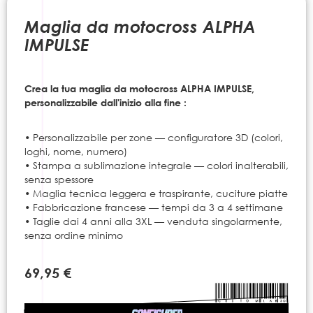
to
the
Maglia da motocross ALPHA
beginning
IMPULSE
of
the
images
Crea la tua maglia da motocross ALPHA IMPULSE,
gallery
personalizzabile dall'inizio alla fine :
• Personalizzabile per zone — configuratore 3D (colori,
loghi, nome, numero)
• Stampa a sublimazione integrale — colori inalterabili,
senza spessore
• Maglia tecnica leggera e traspirante, cuciture piatte
• Fabbricazione francese — tempi da 3 a 4 settimane
• Taglie dai 4 anni alla 3XL — venduta singolarmente,
senza ordine minimo
69,95 €