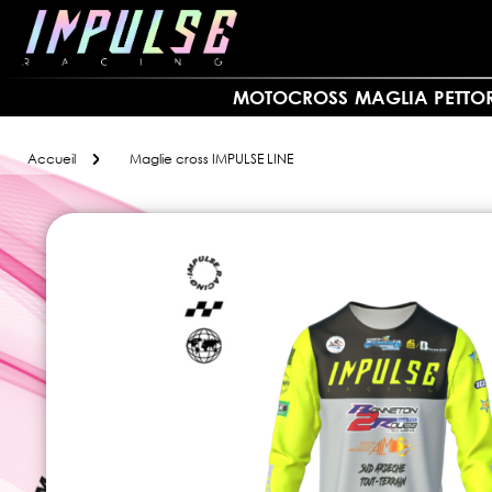
Allez
au
contenu
MOTOCROSS
MAGLIA PETTO
Accueil
Maglie cross IMPULSE LINE
Skip
to
the
end
of
the
images
gallery