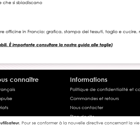
e che si sbiadiscano
e officine in Francia: grafica, stampa dei tessuti, taglio e cucir
li. È importante consultare la nostra guida alle taglie)
us connaître
Informations
français
Politique de confidentialité et c
Impulse
Commandes et retours
iats
Nous contacter
Plan de site
tilisateur.
Pour se conformer à la nouvelle directive concernant la v
Conditions générales de vente