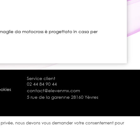
e, maglie da motocross è progettato in casa per
Service client
02 44 84 90 44
ookies
contact@elevenmx.com
5 rue de la garenne 28160 Yèvres
ie privée, nous devons vous demander votre consentement pour