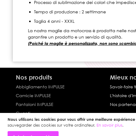
Processo di sublimazione dei colori che impedisc
Tempo di produzione : 2 settimane
Taglia 4 anni - XXXL
La nostra maglie da motocross è prodotta nelle nostr
garantire un prodotto e un servizio di qualità.
(Poiché la maglie è personalizzata, non sono scambiabi
Nos produits
Mieux no
Abbigliamento IMPULSE
Savoir-faire 
Camicie IMPULSE
L'histoire d'
Pantaloni IMPULSE
Nos partenar
Guanti
Nous utilisons les cookies pour vous offrir une meilleure expérience u
Abbigliamento sportivo
sauvegarder des cookies sur votre ordinateur.
En savoir plus
.