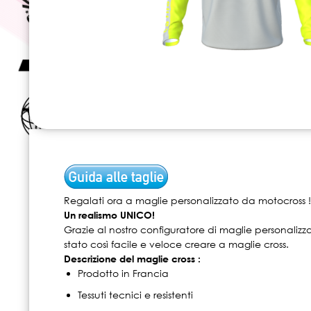
Skip
to
the
beginning
of
Regalati ora a maglie personalizzato da motocross !
the
Un realismo UNICO!
images
Grazie al nostro configuratore di maglie personalizz
gallery
stato così facile e veloce creare a maglie cross.
Descrizione del maglie cross :
Prodotto in Francia
Tessuti tecnici e resistenti