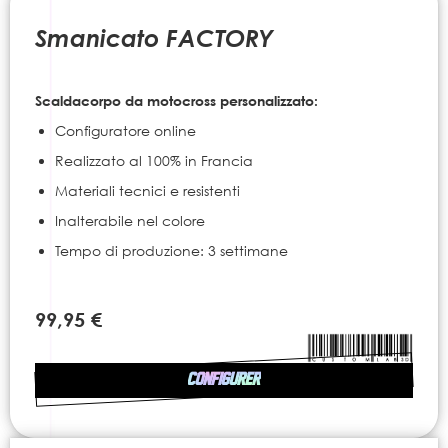
to
the
Smanicato FACTORY
beginning
of
the
Scaldacorpo da motocross personalizzato:
images
gallery
Configuratore online
Realizzato al 100% in Francia
Materiali tecnici e resistenti
Inalterabile nel colore
Tempo di produzione: 3 settimane
99,95 €
CONFIGURER