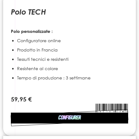
to
the
Polo TECH
beginning
of
the
Polo personalizzate :
images
gallery
Configuratore online
Prodotto in Francia
Tessuti tecnici e resistenti
Resistente al colore
Tempo di produzione : 3 settimane
59,95 €
CONFIGURER