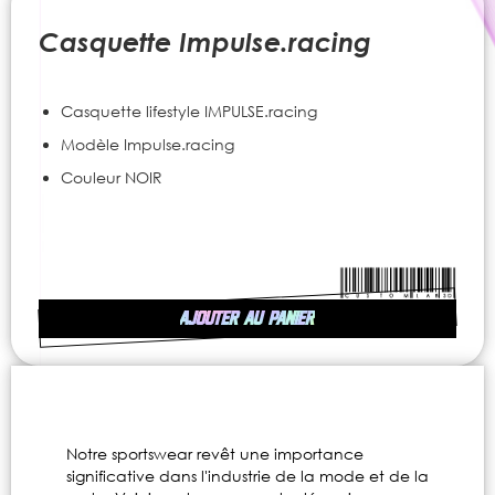
to
the
Casquette Impulse.racing
beginning
of
the
Casquette lifestyle IMPULSE.racing
images
gallery
Modèle Impulse.racing
Couleur NOIR
AJOUTER AU PANIER
Notre sportswear revêt une importance
significative dans l'industrie de la mode et de la