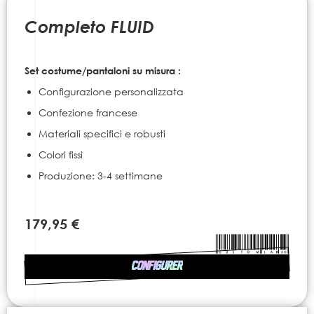
to
the
Completo FLUID
beginning
of
the
Set costume/pantaloni su misura :
images
gallery
Configurazione personalizzata
Confezione francese
Materiali specifici e robusti
Colori fissi
Produzione: 3-4 settimane
179,95 €
CONFIGURER