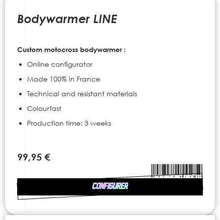
to
the
Bodywarmer LINE
beginning
of
the
Custom motocross bodywarmer :
images
gallery
Online configurator
Made 100% in France
Technical and resistant materials
Colourfast
Production time: 3 weeks
99,95 €
CONFIGURER