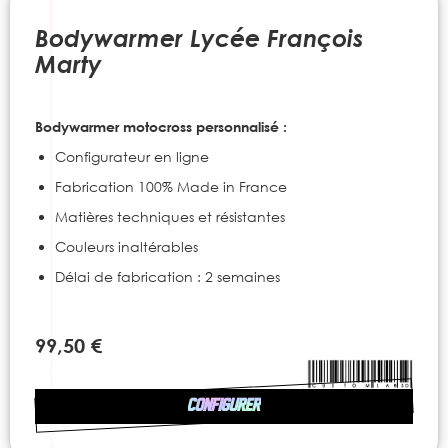
to
the
Bodywarmer Lycée François
beginning
Marty
of
the
images
Bodywarmer motocross personnalisé :
gallery
Configurateur en ligne
Fabrication 100% Made in France
Matières techniques et résistantes
Couleurs inaltérables
Délai de fabrication : 2 semaines
99,50 €
CONFIGURER