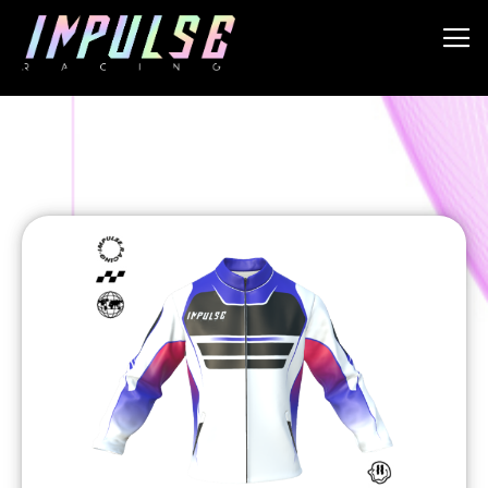
Allez
au
contenu