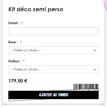
to
the
Kit déco semi perso
beginning
of
the
Detail :
images
gallery
Base :
Finition :
179,50 €
AJOUTER AU PANIER