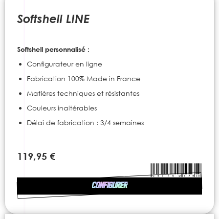
to
the
Softshell LINE
beginning
of
the
Softshell personnalisé :
images
gallery
Configurateur en ligne
Fabrication 100% Made in France
Matières techniques et résistantes
Couleurs inaltérables
Délai de fabrication : 3/4 semaines
119,95 €
CONFIGURER