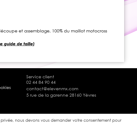
s, découpe et assemblage, 100% du maillot motocross
e guide de taille)
Service client
02 44 84 90 44
ookies
contact@elevenmx.com
5 rue de la garenne 28160 Yèvres
ie privée, nous devons vous demander votre consentement pour