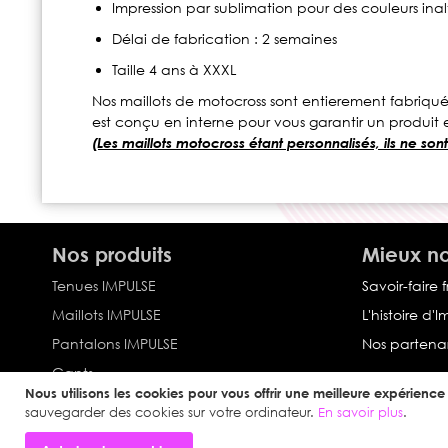
Impression par sublimation pour des couleurs inal
Délai de fabrication : 2 semaines
Taille 4 ans à XXXL
Nos maillots de motocross sont entierement fabriqué
est conçu en interne pour vous garantir un produit e
(Les maillots motocross étant personnalisés, ils ne son
Nos produits
Mieux no
Tenues IMPULSE
Savoir-faire 
Maillots IMPULSE
L'histoire d'
Pantalons IMPULSE
Nos partenar
Gants
Nous utilisons les cookies pour vous offrir une meilleure expérience u
Collection Impulse
sauvegarder des cookies sur votre ordinateur.
En savoir plus
.