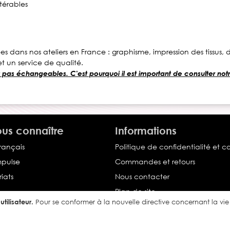
térables
es dans nos ateliers en France : graphisme, impression des tissu
t un service de qualité.
t pas échangeables. C'est pourquoi il est important de consulter notr
us connaître
Informations
français
Politique de confidentialité et c
Impulse
Commandes et retours
iats
Nous contacter
Plan de site
tilisateur.
Pour se conformer à la nouvelle directive concernant la v
Conditions générales de vente