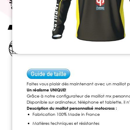
Skip
to
the
beginning
of
Faites vous plaisir dès maintenant avec un maillot p
the
Un réalisme UNIQUE!
images
Grâce à notre configurateur de maillot mx personnal
gallery
Disponible sur ordinateur, téléphone et tablette, il
Description du maillot personnalisé motocross :
Fabrication 100% Made in France
Matières techniques et résistantes