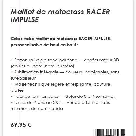
to
the
Maillot de motocross RACER
beginning
IMPULSE
of
the
images
Créez votre maillot de motocross RACER IMPULSE,
gallery
personnalisable de bout en bout :
• Personnalisable zone par zone — configurateur 3D
(couleurs, logos, nom, numéro)
• Sublimation intégrale — couleurs inaltérables, sans
surépaisseur
• Maille technique légère et respirante, coutures
plates
• Fabrication française — délai de 3 à 4 semaines
• Tailles du 4 ans au 3XL — vendu à l'unité, sans
minimum de commande
69,95 €