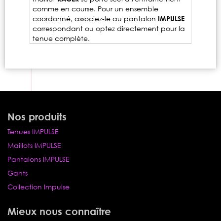
comme en course. Pour un ensemble
coordonné, associez-le au pantalon
IMPULSE
correspondant ou optez directement pour la
tenue complète.
Nos produits
Tenues IMPULSE
Maillots IMPULSE
Pantalons IMPULSE
Gants
Collection Impulse
Mieux nous connaître