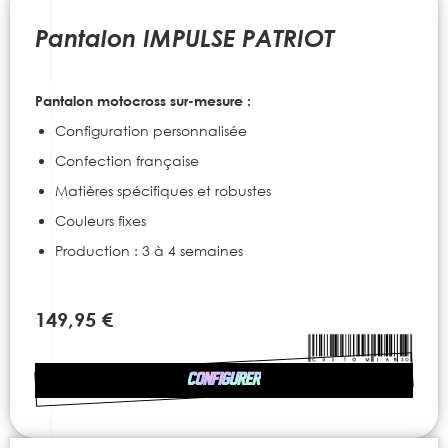
to
the
Pantalon IMPULSE PATRIOT
beginning
of
the
Pantalon motocross sur-mesure :
images
gallery
Configuration personnalisée
Confection française
Matières spécifiques et robustes
Couleurs fixes
Production : 3 à 4 semaines
149,95 €
CONFIGURER