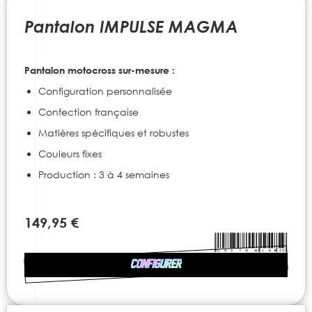
to
the
Pantalon IMPULSE MAGMA
beginning
of
the
Pantalon motocross sur-mesure :
images
gallery
Configuration personnalisée
Confection française
Matières spécifiques et robustes
Couleurs fixes
Production : 3 à 4 semaines
149,95 €
CONFIGURER